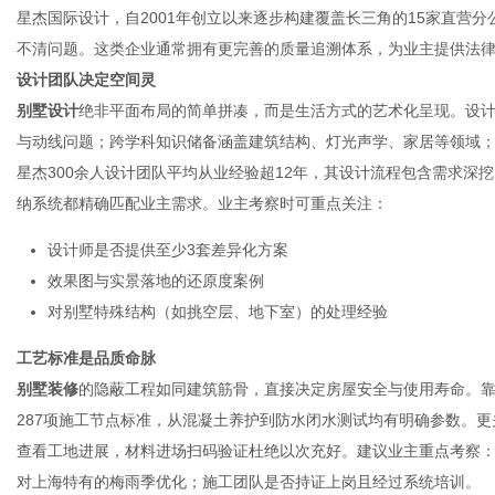
星杰国际设计，自2001年创立以来逐步构建覆盖长三角的15家直营
不清问题。这类企业通常拥有更完善的质量追溯体系，为业主提供法
设计团队决定空间灵
网
别墅设计
绝非平面布局的简单拼凑，而是生活方式的艺术化呈现。设
与动线问题；跨学科知识储备涵盖建筑结构、灯光声学、家居等领域；
星杰300余人设计团队平均从业经验超12年，其设计流程包含需求深
纳系统都精确匹配业主需求。业主考察时可重点关注：
设计师是否提供至少3套差异化方案
效果图与实景落地的还原度案例
对别墅特殊结构（如挑空层、地下室）的处理经验
工艺标准是品质命脉
别墅装修
的隐蔽工程如同建筑筋骨，直接决定房屋安全与使用寿命。靠谱
287项施工节点标准，从混凝土养护到防水闭水测试均有明确参数。
查看工地进展，材料进场扫码验证杜绝以次充好。建议业主重点考察：
对上海特有的梅雨季优化；施工团队是否持证上岗且经过系统培训。