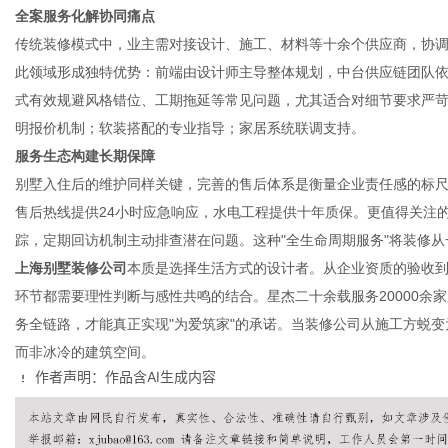
全案服务化解协同痛点
传统装修模式中，业主需对接设计、施工、材料等十余个供应商，协调
此领域形成独特优势：前端由设计师主导整体规划，中台供应链团队
式有效规避风格错位、工期拖延等常见问题，尤其适合对细节要求严
明报价机制；软装搭配的专业指导；家居系统联调支持。
服务生态构建长期保障
别墅入住后的维护同样关键，完善的售后体系是衡量企业责任感的标尺。优
售后热线提供24小时应急响应，水电工程提供十年质保。更值得关注
踪，定期回访机制主动排查潜在问题。这种"全生命周期服务"将装修
上海别墅装修公司
本质是选择生活方式的设计者。从企业资质的验收
环节都需要理性判断与感性共鸣的结合。星杰二十余载服务20000余
务全链路，才能真正实现"为爱筑家"的承诺。当装修公司从施工方蜕
而非冰冷的建筑空间。
作者声明：作品含AI生成内容